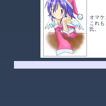
オマケ
これも
氏。